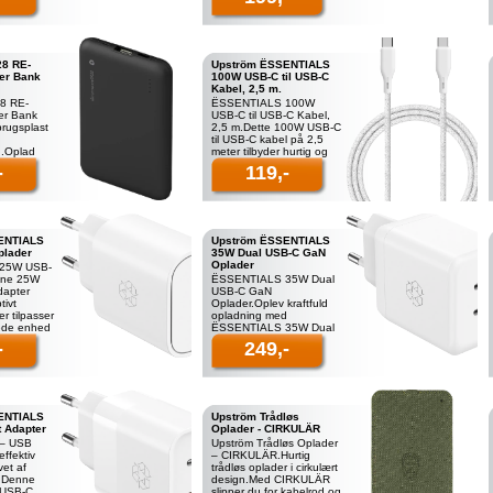
28
dbramante1928's
et af
bilopladere fremstillet af 1
8 RE-
Upström ËSSENTIALS
r Bank
100W USB-C til USB-C
Kabel, 2,5 m.
8 RE-
ËSSENTIALS 100W
r Bank
USB-C til USB-C Kabel,
rugsplast
2,5 m.Dette 100W USB-C
til USB-C kabel på 2,5
g.Oplad
meter tilbyder hurtig og
på farten
effektiv opladning til dine
-
119,-
te1928
enheder, herunder
 der er
smartphones, tablets og
00
ENTIALS
Upström ËSSENTIALS
plader
35W Dual USB-C GaN
Oplader
25W USB-
nne 25W
ËSSENTIALS 35W Dual
dapter
USB-C GaN
tivt
Oplader.Oplev kraftfuld
r tilpasser
opladning med
ttede enhed
ËSSENTIALS 35W Dual
rtphone,
USB-C GaN Oplader.
-
249,-
 eller
Fremstillet af
genbrugsplast og
udstyret med to USB-C
porte. Denne oplad
ENTIALS
Upström Trådløs
t Adapter
Oplader - CIRKULÄR
– USB
Upström Trådløs Oplader
effektiv
– CIRKULÄR.Hurtig
et af
trådløs oplader i cirkulært
t.Denne
design.Med CIRKULÄR
 USB-C
slipper du for kabelrod og