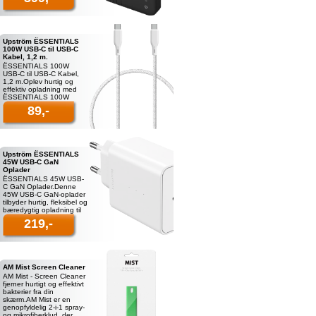
Powerbank 10K, der er
lavet af 100 % GRS-c
Upström ËSSENTIALS
100W USB-C til USB-C
Kabel, 1,2 m.
ËSSENTIALS 100W
USB-C til USB-C Kabel,
1,2 m.Oplev hurtig og
effektiv opladning med
ËSSENTIALS 100W
USB-C til USB-C Kabel.
89,-
Med en længde på 1,2 m
og et adaptivt
strømoutput, er dett
Upström ËSSENTIALS
45W USB-C GaN
Oplader
ËSSENTIALS 45W USB-
C GaN Oplader.Denne
45W USB-C GaN-oplader
tilbyder hurtig, fleksibel og
bæredygtig opladning til
dine favorit enheder,
219,-
herunder smartphones,
tablets og bærbare
AM Mist Screen Cleaner
AM Mist - Screen Cleaner
fjerner hurtigt og effektivt
bakterier fra din
skærm.AM Mist er en
genopfyldelig 2-i-1 spray-
og mikrofiberklud, der