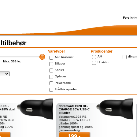
Forsikrin
ltilbehør
Varetyper
Producenter
AM
dbram
Anti bakterier
Max: 399 kr.
Upström
Billader
Kabler
Oplader
Powerbank
Trådløs oplader
8 RE-
dbramante1928 RE-
+18W dual
CHARGE 30W USB-C
billader
8 RE-
dbramante1928 RE-
18W dual
CHARGE 30W USB-C
100%
billader.100%
t og 100%
genbrugsplast og 100%
.I
genanvendelig.I
 de fleste
modsætning til de fleste
-
199,-
opladere er