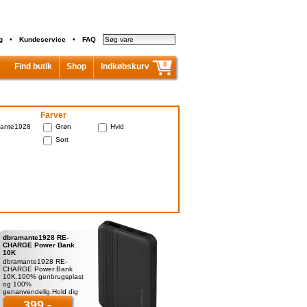
g
•
Kundeservice
•
FAQ
0
Find butik
Shop
Indkøbskurv
Indkøbskurven er tom...
I alt inkl. moms
0,00 kr.
Farver
ante1928
Grøn
Hvid
Sort
dbramante1928 RE-
CHARGE Power Bank
10K
dbramante1928 RE-
CHARGE Power Bank
10K.100% genbrugsplast
og 100%
genanvendelig.Hold dig
opladet overalt med
399,-
dbramante1928