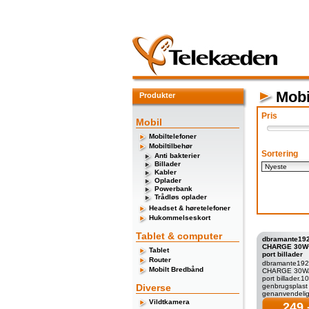
Mobi
Produkter
Pris
Mobil
Mobiltelefoner
Mobiltilbehør
Sortering
Anti bakterier
Billader
Kabler
Oplader
Powerbank
Trådløs oplader
Headset & høretelefoner
Hukommelseskort
Tablet & computer
dbramante192
CHARGE 30W
Tablet
port billader
Router
dbramante192
Mobilt Bredbånd
CHARGE 30W/
port billader.
Diverse
genbrugsplas
genanvendelig
modsætning til
Vildtkamera
249,
opladere er