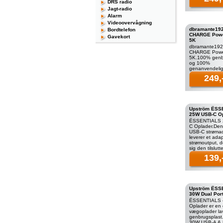
DRS radio
dbramante19
Jagt-radio
bilopladere lav
Alarm
Videoovervågning
dbramante192
Bordtelefon
CHARGE Powe
Gavekort
5K
dbramante192
CHARGE Powe
5K.100% genb
og 100%
genanvendeli
dine enheder 
249,
med dbraman
Powerbank 5K,
fremstillet af 1
Upström ËSS
25W USB-C O
ËSSENTIALS 
C Oplader.De
USB-C strøma
leverer et adap
strømoutput, de
sig den tilslu
såsom din sma
139,
hovedtelefoner
andre
Upström ËSS
30W Dual Por
ËSSENTIALS 
Oplader er en 
vægoplader lav
genbrugsplas
30W USB-A &