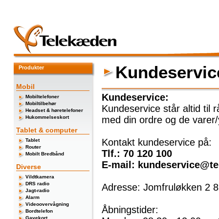
Kundeservic
Produkter
Mobil
Kundeservice:
Mobiltelefoner
Mobiltilbehør
Kundeservice står altid til
Headset & høretelefoner
Hukommelseskort
med din ordre og de varer/
Tablet & computer
Kontakt kundeservice på:
Tablet
Router
Tlf.: 70 120 100
Mobilt Bredbånd
E-mail: kundeservice@te
Diverse
Vildtkamera
DRS radio
Adresse: Jomfruløkken 2 
Jagt-radio
Alarm
Videoovervågning
Åbningstider:
Bordtelefon
Gavekort