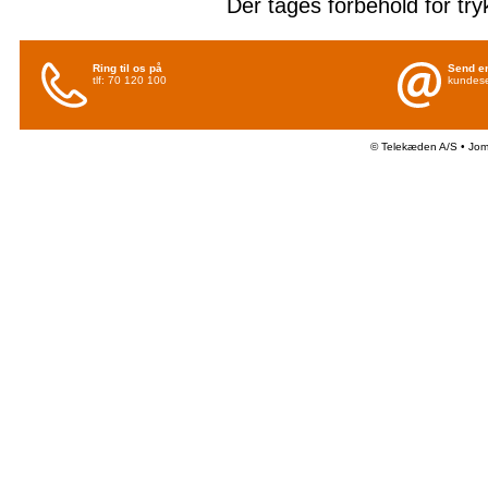
Der tages forbehold for try
Ring til os på
Send en
tlf: 70 120 100
kundese
© Telekæden A/S • Jo