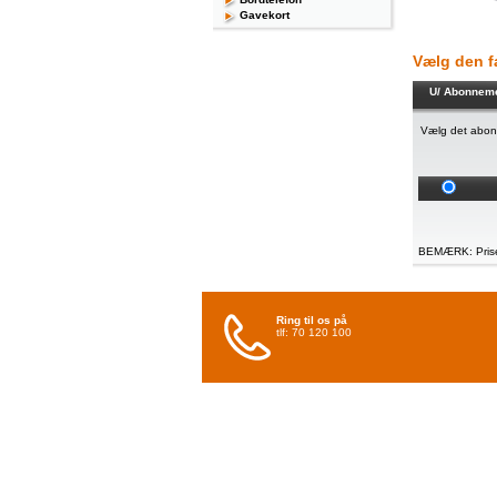
Gavekort
Vælg den fa
U/ Abonnem
Vælg det abon
BEMÆRK: Priser
Ring til os på
tlf: 70 120 100