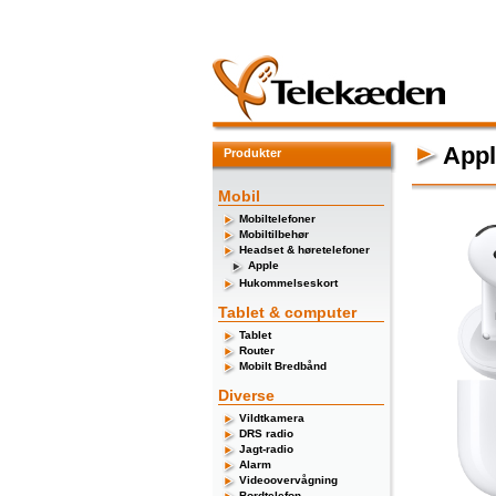
Appl
Produkter
Mobil
Mobiltelefoner
Mobiltilbehør
Headset & høretelefoner
Apple
Hukommelseskort
Tablet & computer
Tablet
Router
Mobilt Bredbånd
Diverse
Vildtkamera
DRS radio
Jagt-radio
Alarm
Videoovervågning
Bordtelefon