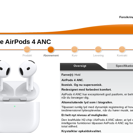
Forsikrin
e AirPods 4 ANC
Produkt
Abonnement
Kurv
Levering
Kontrakt
Oversigt
Specifikati
Farve(r):
Hvid
AirPods 4 ANC.
Ikonisk. Og nu supersonisk.
Redesignet med forbedret komfort.
AirPods 4 ANC har exceptionelt god pasform, er beh
når du bevæger dig.
Altomsluttende lyd som i biografen.
Tilpasset rumlig lyd med dynamisk registrering af 
tredimensionel lytteoplevelse, når du hører musik, ser 
Et helt nyt niveau af muligheder.
Den kraftfulde H2-chip i AirPods 4 ANC sikrer, at l
intelligente funktioner tilpasser AirPods 4 ANC sig fo
total stilhed.
Krystalklar opkaldskvalitet.