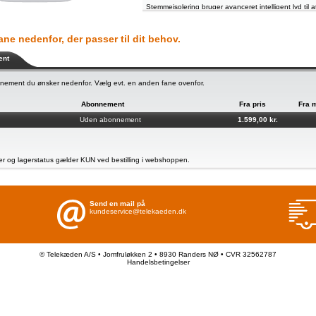
Stemmeisolering bruger avanceret intelligent lyd ti
tydeligere. På den måde bliver det nemmere at forstå d
Klar tale her og nu.
ne nedenfor, der passer til dit behov.
Snak via FaceTime i klar HD-kvalitet med en AAC-ELD
FaceTime-gruppe­opkald mere naturtro end nogensi
Afstemmer musikken til dine ører.
ent
Adaptiv EQ finjusterer auto­matisk musikken til dine 
hører, og justerer derefter lav- og mellemfrekvenserne
nement du ønsker nedenfor. Vælg evt. en anden fane ovenfor.
Aktiv støjreduktion.
Med AirPods 4 ANC kan du for første gang få Aktiv s
Abonnement
Fra pris
Fra 
design. Med kraft fra H2-chippen og opgraderede mik
lavfrekvent støj fra omgivelserne – f.eks. flymotorer
Uden abonnement
1.599,00 kr.
Lader hurtigt op. Og holder.
Op til 30 timers afspilningstid med et mindre, mere k
end 10 procent mindre i omfang end den seneste mod
Støv-, sved- og vandafvisende.
 og lagerstatus gælder KUN ved bestilling i webshoppen.
AirPods 4 ANC og opladnings­etuiet er støv-, sved- 
kan modstå alt fra regn til hård træning.
Send en mail på
kundeservice@telekaeden.dk
© Telekæden A/S • Jomfruløkken 2 • 8930 Randers NØ • CVR 32562787
Handelsbetingelser