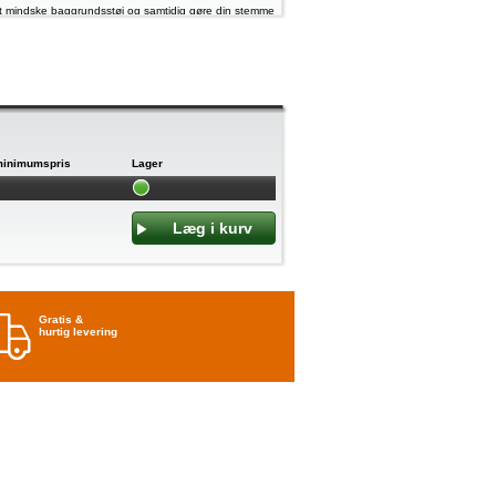
l at mindske baggrundsstøj og samtidig gøre din stemme
ig, når du taler et sted, hvor der er støj eller blæst.
-tale-codec. Og med Tilpasset rumlig lyd virker dine
nde.
ører. Indadrettede mikrofoner registrerer, hvad du
, så du får større detaljerigdom i alle sange.
tøjreduktion i kombination med det åbne AirPods-
minimumspris
Lager
rofoner medvirker funktionen til at mindske
, klimaanlæg og bytrafik – og skåne dine ører.
raftfuldt etui. Det strømlinede opladningsetui er mere
el, uden at det har indvirkning på opladningstiden.
og vandafvisende med en IP54-klassificering, så de
Gratis &
hurtig levering