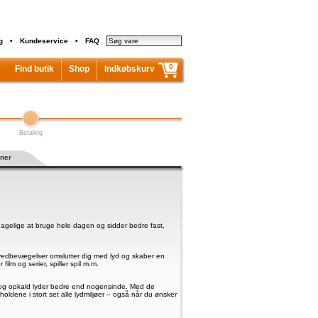
g
•
Kundeservice
•
FAQ
0
Find butik
Shop
Indkøbskurv
Indkøbskurven er tom...
I alt inkl. moms
0,00 kr.
Betaling
oner
agelige at bruge hele dagen og sidder bedre fast,
hovedbevægelser omslutter dig med lyd og skaber en
film og serier, spiller spil m.m.
yd og opkald lyder bedre end nogensinde. Med de
rholdene i stort set alle lydmiljøer – også når du ønsker